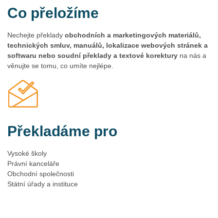
obchodních a marketingových materiálů.
Co přeložíme
Technické překlady
Nechejte překlady
obchodních a marketingových materiálů,
technických smluv, manuálů, lokalizace webových stránek a
Hoďte problémy s nepřesnými technickými překlady za
softwaru nebo soudní překlady a textové korektury
na nás a
hlavu. Naši profesionální překladatelé pro vás zajistí
věnujte se tomu, co umíte nejlépe.
kvalitní překlad z celé řady technických oborů. Svěřte
anglické překlady technických dokumentací do našich
rukou a dělejte jen to, co vás baví.
Odborné překlady
Překladáme pro
Potřebujete kvalitně přeložit odborný text, na který se
budete moci spolehnout? Naši špičkoví překladatelé se
Vysoké školy
specializují na ekonomické, právnické, strojírenské,
Právní kanceláře
elektrotechnické, medicínské, farmaceutické, IT,
Obchodní společnosti
marketingové a další obory, ve kterých jsou schopni vám
Státní úřady a instituce
poskytnout kvalitní expresní překlad z/do anglického
jazyka. Svěřte své texty profesionálům a starost o přesný
překlad nechejte na nás.