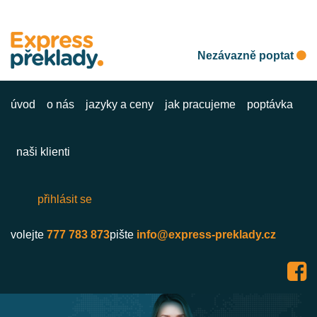
Nezávazně poptat
úvod
o nás
jazyky a ceny
jak pracujeme
poptávka
naši klienti
přihlásit se
volejte
777 783 873
pište
info@express-preklady.cz