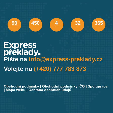
90
450
4
32
365
překladatelů
klientů
roky na trhu
jazyků
dní v roce
Pište na
info@express-preklady.cz
Volejte na
(+420) 777 783 873
Obchodní podmínky
|
Obchodní podmínky IČO
|
Spolupráce
|
Mapa webu
|
Ochrana osobních údajů