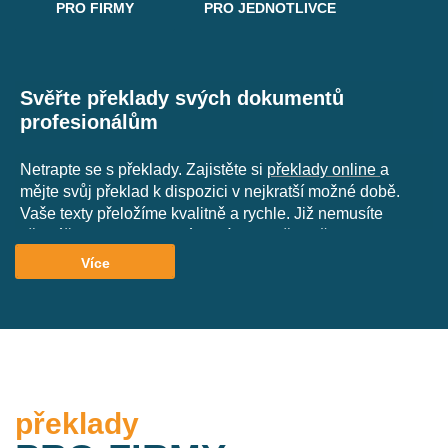
PRO FIRMY
PRO JEDNOTLIVCE
Svěřte překlady svých dokumentů
profesionálům
Netrapte se s překlady. Zajistěte si
překlady online
a
mějte svůj překlad k dispozici v nejkratší možné době.
Vaše texty přeložíme kvalitně a rychle. Již nemusíte
přemýšlet nad specifickými frázemi, předložkami a
časováním. Mějte vždy pohotově zajištěn překlad
Více
svého textu, ať již potřebujete přeložit pouze několik vět
do školní práce nebo rozsáhlý technický dokument.
Překládejte profesionálně. Překládejte s
Express-
preklady.cz.
překlady