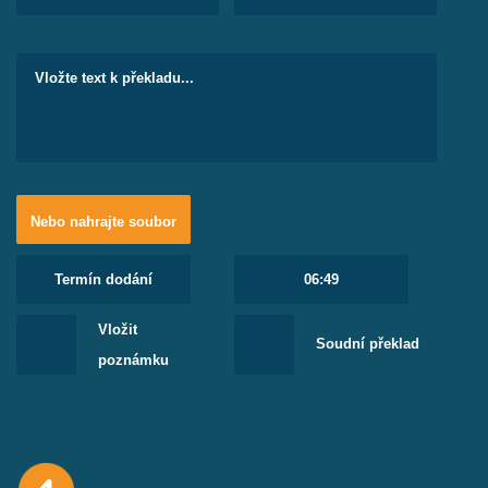
Překlady osobních textů a korespondence
Máte partnera či přítele, který mluví jiným jazykem?
Chcete mít jistotu, že vaše myšlenky nezaniknou
v nepřesném překladu? Obraťte se na nás a svěřte svou
osobní korespondenci do našich rukou. Přeložíme pro
vás jakýkoliv anglický text obchodního i osobního
charakteru.
Nebo nahrajte soubor
Vložit
Soudní překlad
poznámku