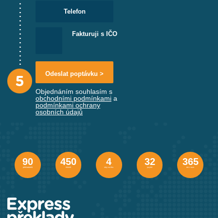
Fakturuji s IČO
Objednáním souhlasím s
obchodními podmínkami
a
podmínkami ochrany
osobních údajů
90
450
4
32
365
překladatelů
klientů
roky na trhu
jazyků
dní v roce