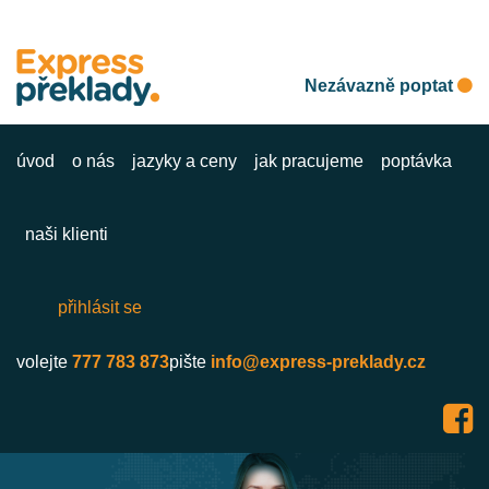
Nezávazně poptat
úvod
o nás
jazyky a ceny
jak pracujeme
poptávka
naši klienti
přihlásit se
volejte
777 783 873
pište
info@express-preklady.cz