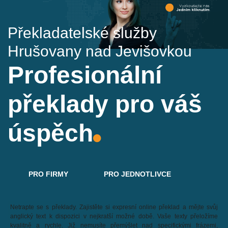
Překladatelské služby
Hrušovany nad Jevišovkou
Profesionální
překlady pro váš
úspěch
PRO FIRMY
PRO JEDNOTLIVCE
Netrapte se s překlady. Zajistěte si expresní online překlad a mějte svůj
anglický text k dispozici v nejkratší možné době. Vaše texty přeložíme
kvalitně a rychle. Již nemusíte přemýšlet nad specifickými frázemi,