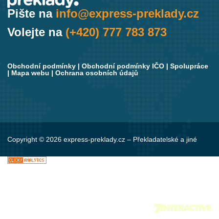
Pište na
info@express-preklady.cz
Volejte na
(+420) 777 783 873
Obchodní podmínky
|
Obchodní podmínky IČO
|
Spolupráce
|
Mapa webu
|
Ochrana osobních údajů
Copyright © 2026 express-preklady.cz – Překladatelské a jiné
jazykové služby. Všechna práva vyhrazena.