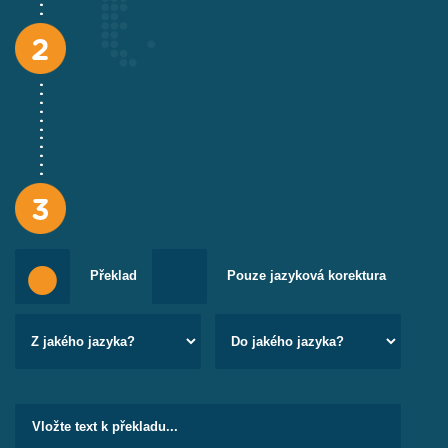
akreditací. Online překlad pro vás vyhotovíme expresně
v nejkratším možném čase, aniž byste museli někam
chodit.
Překlady obchodní korespondence
Komunikujete často se svými obchodními partnery
v zahraničí? Ozval se vám nový investor, ale řešíte
jazykovou bariéru mezi vámi? Nechejte si expresně
přeložit jakýkoliv dopis či návrh smlouvy a mějte svou
obchodní korespondenci zpracovanou vždy rychle a na
profesionální úrovni. Najděte spolehlivého partnera pro
Překlad
Pouze jazyková korektura
online překlad vašich obchodních záležitostí, kterého
budete mít vždy po ruce.
Překlady osobních textů a korespondence
Máte partnera či přítele, který mluví jiným jazykem?
Chcete mít jistotu, že vaše myšlenky nezaniknou