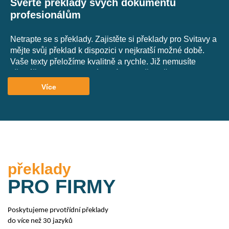
Svěřte překlady svých dokumentů
profesionálům
Netrapte se s překlady. Zajistěte si překlady pro Svitavy a
mějte svůj překlad k dispozici v nejkratší možné době.
Vaše texty přeložíme kvalitně a rychle. Již nemusíte
přemýšlet nad specifickými frázemi, předložkami a
časováním. Mějte vždy pohotově zajištěn překlad
Více
svého textu, ať již potřebujete přeložit pouze několik vět
do školní práce nebo rozsáhlý technický dokument.
Překládejte profesionálně. Překládejte s
Express-
preklady.cz.
překlady
Co všechno pro vás přeložíme
PRO FIRMY
Poskytujeme prvotřídní překlady
do více než 30 jazyků
Obchodní a marketingové překlady