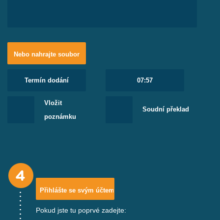
v nepřesném překladu? Obraťte se na nás a svěřte svou
osobní korespondenci do našich rukou. Přeložíme pro
vás jakýkoliv anglický text obchodního i osobního
charakteru.
Nebo nahrajte soubor
Vložit
Soudní překlad
poznámku
Pokud jste tu poprvé zadejte: