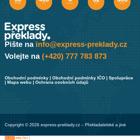
překladatelů
klientů
roky na trhu
jazyků
dní v roce
Pište na
info@express-preklady.cz
Volejte na
(+420) 777 783 873
Obchodní podmínky
|
Obchodní podmínky IČO
|
Spolupráce
|
Mapa webu
|
Ochrana osobních údajů
Copyright © 2026 express-preklady.cz – Překladatelské a jiné