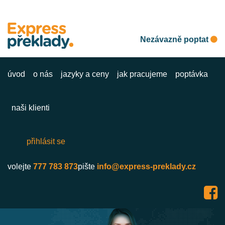
Nezávazně poptat
úvod
o nás
jazyky a ceny
jak pracujeme
poptávka
naši klienti
přihlásit se
volejte
777 783 873
pište
info@express-preklady.cz