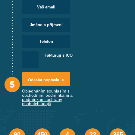
Fakturuji s IČO
Objednáním souhlasím s
obchodními podmínkami
a
podmínkami ochrany
osobních údajů
90
450
4
32
365