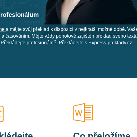
profesionálům
ine
a mějte svůj překlad k dispozici v nejkratší možné době. Vaše
a časováním. Mějte vždy pohotově zajištěn překlad svého textu, 
Překládejte profesionálně. Překládejte s
Express-preklady.cz.
d obchodních a propagačních materiálů? Věnujte se tomu, co umít
rketingové texty, zajistíme vám ale také akreditovaného překla
k a softwaru. Váš marketing a obchod tak bude vždy na profesion
kládejte
Co přeložíme