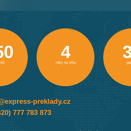
50
4
ntů
roky na trhu
ja
@express-preklady.cz
420) 777 783 873