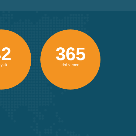
32
365
zyků
dní v roce