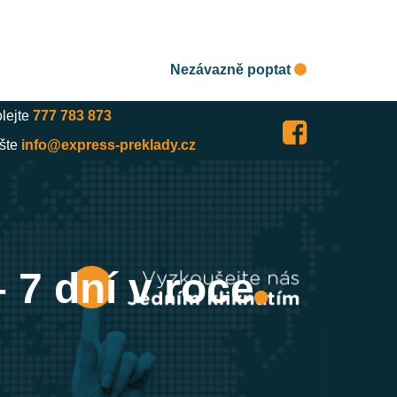
Nezávazně poptat
lejte
777 783 873
šte
info@express-preklady.cz
 7 dní v roce