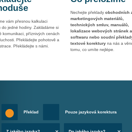
noduše
 Rádi se staneme vašimi obchodními partnery pro překlad všech
Nechejte překlady
obchodních 
marketingových materiálů,
me vám přesnou kalkulaci
technických smluv, manuálů,
 do jedné hodiny. Zakládáme si
lokalizace webových stránek a
é komunikaci, příznivých cenách
 za hlavu. Naši profesionální překladatelé pro vás zajistí kval
softwaru nebo soudní překlad
uchosti. Překládejte pohotově a
í do našich rukou a dělejte jen to, co vás baví.
textové korektury
na nás a věnu
strace. Překládejte s námi.
tomu, co umíte nejlépe.
terý se budete moci spolehnout? Naši špičkoví překladatelé se s
aceutické, IT, marketingové a další obory, ve kterých jsou schop
ům a starost o přesný překlad nechejte na nás.
ské práce anglický abstrakt nebo anotace v cizím jazyce? Soust
Překlad
Pouze jazyková korektura
sionálům. Můžete se spolehnout na to, že váš anglický text bud
h výrazů.