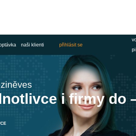
vo
optávka
naši klienti
přihlásit se
pi
eziněves
otlivce i firmy do –
VCE