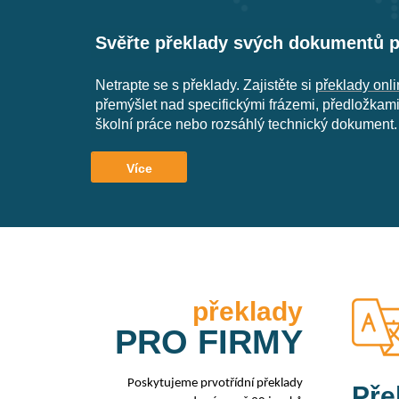
Svěřte překlady svých dokumentů 
Netrapte se s překlady. Zajistěte si
překlady onl
přemýšlet nad specifickými frázemi, předložkami 
školní práce nebo rozsáhlý technický dokument. 
Více
Co všechno pro vás přeložíme
Obchodní a marketingové překlady
překlady
PRO FIRMY
Potřebujete pro svou společnost zajistit překla
na nás. Přeložíme pro vás obchodní smlouvy, ma
patří mimo jiné také lokalizace webových stráne
Poskytujeme prvotřídní překlady
Pře