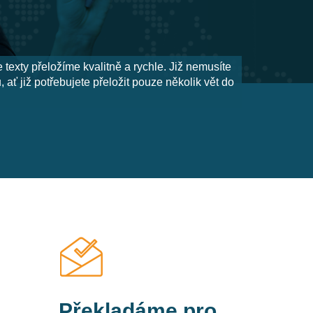
 texty přeložíme kvalitně a rychle. Již nemusíte
ať již potřebujete přeložit pouze několik vět do
e nejlépe a starost o anglický překlad nechejte
datele pro soudní překlady. K našim službám
ální úrovni.
Překladáme pro