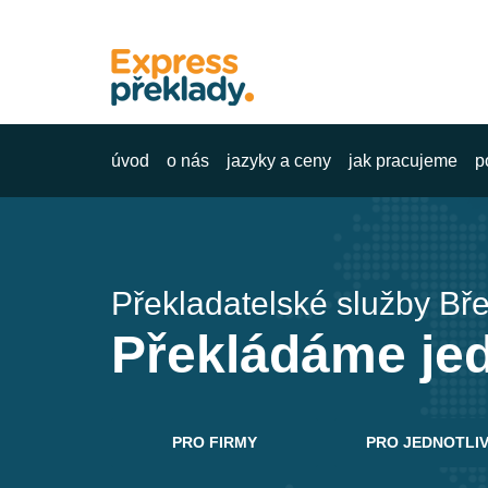
úvod
o nás
jazyky a ceny
jak pracujeme
p
Překladatelské služby Bř
Překládáme jedn
PRO FIRMY
PRO JEDNOTLI