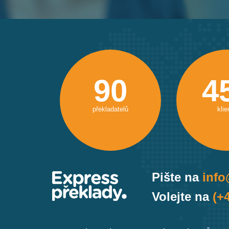
90
4
překladatelů
klie
Pište na
info
Volejte na
(+