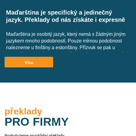
Maďarština je specifický a jedinečný
jazyk. Překlady od nás získáte i expresně
Maďarština je osobitý jazyk, který nemá s žádným jiným
jazykem mnoho podobností. Pouze mírnou podobnost
nalezneme u finštiny a estonštiny. Přízvuk se pak u
maďarštiny označuje za pevný, jelikož je vždy na první
slabice bez rozlišování členů, významů slov, kvality či
Více
délky hlásek. V našem týmu máme překladatele, kteří
maďarštinu ovládají jako rodilý mluvčí. Využijte je na
veškeré překlady.
překlady
Jaké typy překladů pro vás do/z maďarštiny
zajistíme?
PRO FIRMY
Poskytujeme prvotřídní překlady