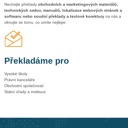
abychom vám technické překlady zpracovali.
Nechejte překlady
obchodních a marketingových materiálů,
technických smluv, manuálů, lokalizace webových stránek a
softwaru nebo soudní překlady a textové korektury
na nás a
věnujte se tomu, co umíte nejlépe.
Odborné překlady
Potřebujete přeložit informační systém do cizího jazyka?
Překladáme pro
Obraťte se na náš tým překladatelů a vašemu systému
porozumí naprosto každý. A pokud na překlad spěcháte,
Vysoké školy
můžeme vám ho dodat i expresně.
Právní kanceláře
Obchodní společnosti
Státní úřady a instituce
Překlady studijních a akademických textů