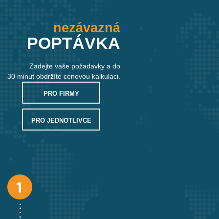
Bakalářské a diplomové práce vypracovává a odevzdává
většina studentů až na poslední chvíli. V tu dobu už
nezbývá mnoho času na bezchybný překlad anotace a
nezávazná
abstrakce. A proto si u nás překlad můžete objednat i
POPTÁVKA
expresně.
Zadejte vaše požadavky a do
30 minut obdržíte cenovou kalkulaci.
Právní a úřední překlady
PRO FIRMY
PRO JEDNOTLIVCE
Žádají po vás zahraniční úřady dodání výpisu z
obchodního rejstříku? Nebo potřebujete přeložit
všeobecné obchodní podmínky na vašem webu? Nejen
pro tyto případy jsou vám k dispozici naši překladatelé,
kteří vám překlad vyhotoví i expresně.