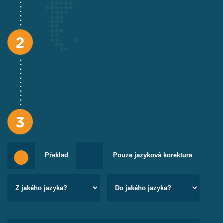
Překlady obchodní korespondence
Jedna špatná formulace může v cizím jazyce nadělat
pěknou paseku. Dobře vyhlížející jednání o akvizici
nakonec skončí fiaskem. Nenechte nic náhodě a buďte
připraveni na všechno. Překlady obchodní
korespondence vám zpracujeme i expresně.
Překlady osobních textů a korespondence
Překlad
Pouze jazyková korektura
Toužíte po místu v zahraničí, ale netroufáte si reagovat na
nabízené místo kvůli nedostatečné znalosti cizího
jazyka? Přeložíme pro vás životopis, motivační dopis,