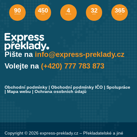
90
450
4
32
365
překladatelů
klientů
roky na trhu
jazyků
dní v roce
Pište na
info@express-preklady.cz
Volejte na
(+420) 777 783 873
Obchodní podmínky
|
Obchodní podmínky IČO
|
Spolupráce
|
Mapa webu
|
Ochrana osobních údajů
Copyright © 2026 express-preklady.cz – Překladatelské a jiné