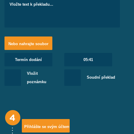
vysvědčení i diplom. Pomůžeme i v oblasti osobní
korespondence.
Nebo nahrajte soubor
Vložit
Soudní překlad
poznámku