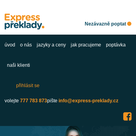
Nezávazně poptat
úvod
o nás
jazyky a ceny
jak pracujeme
poptávka
naši klienti
přihlásit se
volejte
777 783 873
pište
info@express-preklady.cz