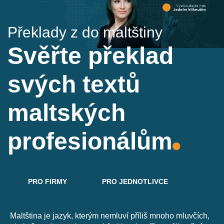
Překlady z do maltštiny
Svěřte překlad
svých textů
maltských
profesionálům
PRO FIRMY
PRO JEDNOTLIVCE
Maltština je jazyk, kterým nemluví příliš mnoho mluvčích,