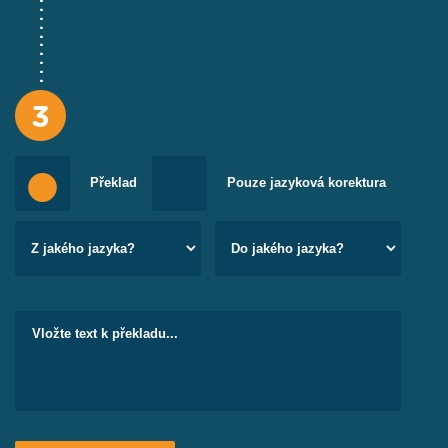
Piacere di
Għandi pjaċir
Těší mě, že tě
conoscerti
poznávám
No grazie
Le grazzi
Ne, děkuji
Per favore
Jekk
Prosím
jogħġbok
Překlad
Pouze jazyková korektura
Grazie molte
Grazzi ħafna
Děkuji mnohokrát
A jaká je situace dnes? V maltštině jedná maltský
parlament, maltština se používá u soudů a v kostelech. Je
vyučovacím jazykem na základních a středních školách,
avšak někdy se na středních školách dává přednost spíše
angličtině. Angličtina je běžným dorozumívacím jazykem
v oblasti cestovního ruchu. Kromě angličtiny se mezi