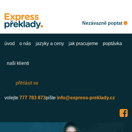
Nezávazně poptat
úvod
o nás
jazyky a ceny
jak pracujeme
poptávka
naši klienti
přihlásit se
volejte
777 783 873
pište
info@express-preklady.cz