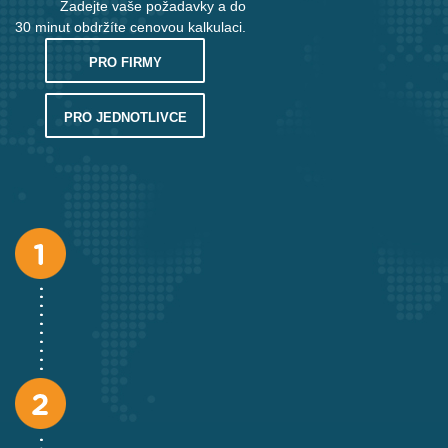
Zadejte vaše požadavky a do
30 minut obdržíte cenovou kalkulaci.
Buonanotte
Bonswa (o) Il-
Dobrou noc
PRO FIRMY
lejl it-tajjeb
Arrivederci
Ċaw (o)
Nashledanou
PRO JEDNOTLIVCE
Saħħa
Buon
Għeluq
Pěkné narozeniny
compleanno
sninek it-
tajjeb
Buon viaggio
Il-vjaġġ it-
Šťastnou cestu
tajjeb
Ciao
Bonġu (o) Ejj
Ahoj
Io sono di Malta
Jien Malti (m)
Jsem z Malty
/ Jien Maltija
(f)