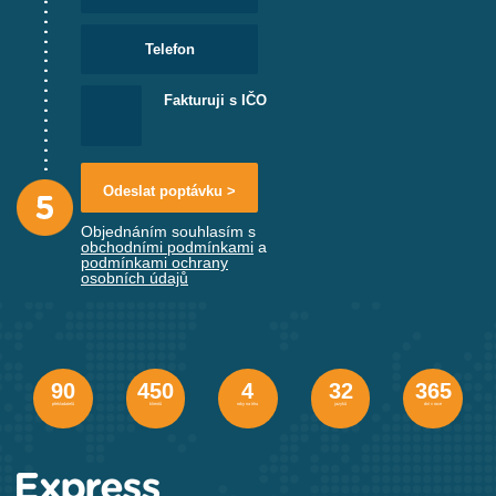
I přesto, že je Maltská republika malou zemí, jsou rozdíly
v dialektech poměrně značné, zvláště ve výslovnosti. Dají
se rozlišit dvě skupiny dialektů. První skupina zahrnuje
Fakturuji s IČO
dialekty vzdělaných tříd v hlavním městě
La Valetta
a
v rezidenční oblasti Sliemy a okolí. Jenou z jeho hlavních
charakteristik je časté přecházení do angličtiny a naopak.
Druhou skupinou dialektů se mluví na venkově a
v průmyslových pásmech obklopujících Grand Harbour.
Objednáním souhlasím s
Tato druhá skupina se více blíží arabským dialektům.
obchodními podmínkami
a
podmínkami ochrany
osobních údajů
Na závěr vám ještě uvádíme několik slov, jejichž
příbuznost s evropskými jazyky je nezpochybnitelná.
V následující ukázce můžete porovnat některá maltská
slova se sicilskými, italskými a anglickými, vše
90
450
4
32
365
s překladem do
češtiny
:
překladatelů
klientů
roky na trhu
jazyků
dní v roce
Maltsky
Sicilsky
Italsky
Anglicky
Česky