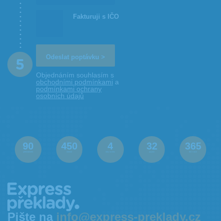
Fakturuji s IČO
Objednáním souhlasím s
obchodními podmínkami
a
podmínkami ochrany
osobních údajů
90
450
4
32
365
překladatelů
klientů
roky na trhu
jazyků
dní v roce
Pište na
info@express-preklady.cz