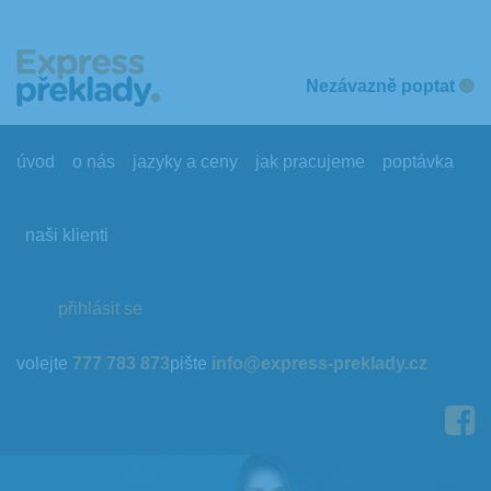
Nezávazně poptat
úvod
o nás
jazyky a ceny
jak pracujeme
poptávka
naši klienti
přihlásit se
volejte
777 783 873
pište
info@express-preklady.cz