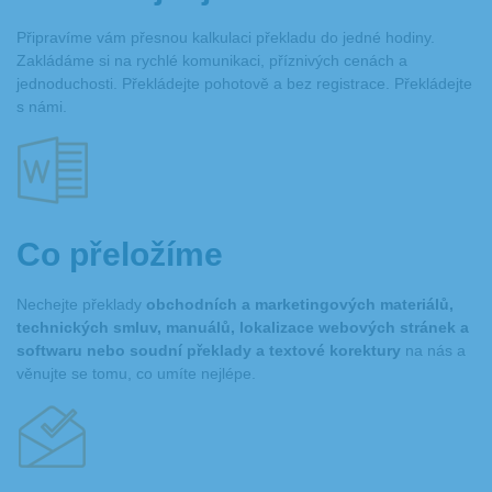
zákony
bankovní výpis
Připravíme vám přesnou kalkulaci překladu do jedné hodiny.
auditorská zpráva
Zakládáme si na rychlé komunikaci, příznivých cenách a
certifikát
jednoduchosti. Překládejte pohotově a bez registrace. Překládejte
registrace k daním
s námi.
registrace vozidla
čestné prohlášení
plná moc
policejní protokol
udělení pokuty
výpis z obchodního rejstříku
korektury dodaných textů
Co přeložíme
Nechejte překlady
obchodních a marketingových materiálů,
technických smluv, manuálů, lokalizace webových stránek a
softwaru nebo soudní překlady a textové korektury
na nás a
věnujte se tomu, co umíte nejlépe.