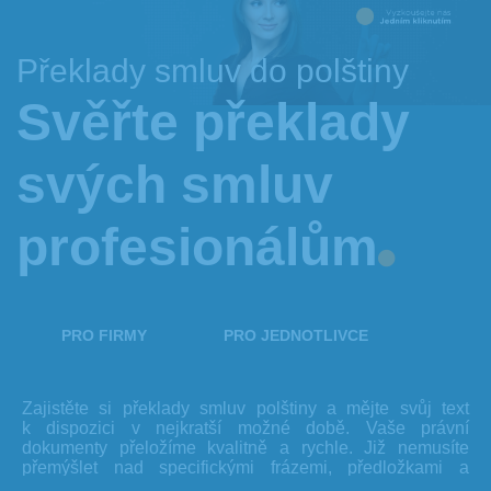
Překlady smluv do polštiny
Svěřte překlady
svých smluv
profesionálům
PRO FIRMY
PRO JEDNOTLIVCE
Zajistěte si překlady smluv polštiny a mějte svůj text
k dispozici v nejkratší možné době. Vaše právní
dokumenty přeložíme kvalitně a rychle. Již nemusíte
přemýšlet nad specifickými frázemi, předložkami a
časováním. Mějte vždy pohotově zajištěn překlad svých