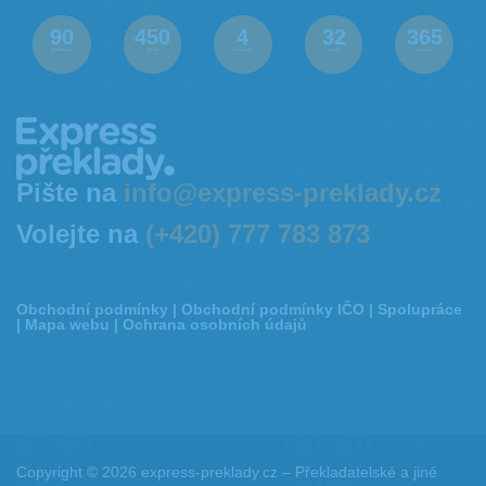
90
450
4
32
365
překladatelů
klientů
roky na trhu
jazyků
dní v roce
Pište na
info@express-preklady.cz
Volejte na
(+420) 777 783 873
Obchodní podmínky
|
Obchodní podmínky IČO
|
Spolupráce
|
Mapa webu
|
Ochrana osobních údajů
Copyright © 2026 express-preklady.cz – Překladatelské a jiné