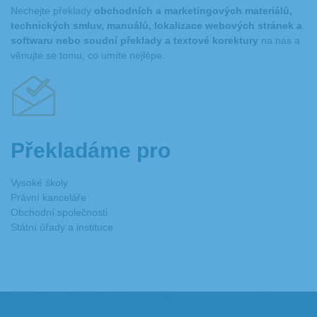
Nechejte překlady
obchodních a marketingových materiálů,
hlavu. Naši profesionální překladatelé pro vás zajistí
technických smluv, manuálů, lokalizace webových stránek a
kvalitní překlad z celé řady technických oborů. Svěřte
softwaru nebo soudní překlady a textové korektury
na nás a
anglické překlady technických dokumentací do našich
věnujte se tomu, co umíte nejlépe.
rukou a dělejte jen to, co vás baví.
Odborné překlady
Potřebujete kvalitně přeložit odborný text, na který se
budete moci spolehnout? Naši špičkoví překladatelé se
Překladáme pro
specializují na ekonomické, právnické, strojírenské,
elektrotechnické, medicínské, farmaceutické, IT,
Vysoké školy
marketingové a další obory, ve kterých jsou schopni vám
Právní kanceláře
poskytnout kvalitní expresní překlad z/do anglického
Obchodní společnosti
jazyka. Svěřte své texty profesionálům a starost o přesný
Státní úřady a instituce
překlad nechejte na nás.
Překlady studijních a akademických textů
Je součástí vaší středoškolské nebo vysokoškolské práce